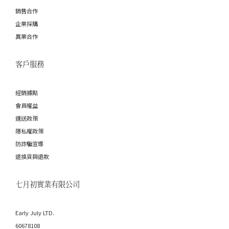
銷售合作
企業採購
異業合作
客戶服務
經銷據點
會員權益
運送政策
隱私權政策
防詐騙宣導
退換貨與退款
七月初實業有限公司
Early July LTD.
60678108