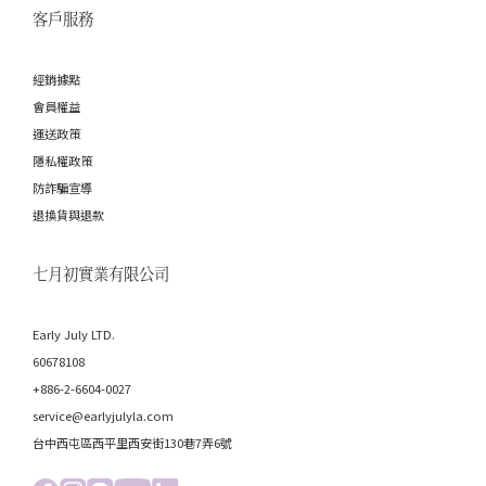
客戶服務
經銷據點
會員權益
運送政策
隱私權政策
防詐騙宣導
退換貨與退款
七月初實業有限公司
Early July LTD.
60678108
+886-2-6604-0027
service@earlyjulyla.com
台中西屯區西平里西安街130巷7弄6號