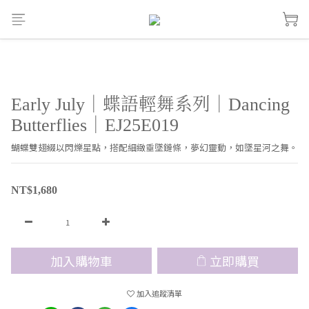
Early July｜蝶語輕舞系列｜Dancing
Butterflies｜EJ25E019
蝴蝶雙翅綴以閃爍星點，搭配細緻垂墜鏈條，夢幻靈動，如墜星河之舞。
NT$1,680
加入購物車
立即購買
加入追蹤清單