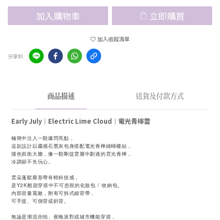
加入購物車
立即購買
加入追蹤清單
分享到
商品描述
送貨及付款方式
Early July｜
Electric Lime Cloud
｜
電光青檸雲
極簡中注入一顆爆閃亮點，
這款設計以霧感石墨灰包身搭配電光青檸綠蝴蝶結，
撞色前衛大膽，像一顆剛從雲層中劃過的霓光青檸，
冷調卻不失玩心。
雲朵蓬鬆廓形帶有輕科技感，
是Y2K酷甜穿搭中不可忽視的化妝包 / 收納包。
內部容量寬敞，附有可拆式細背帶，
可手提、可側背或斜背。
無論是潮流街拍、夜晚派對或城市機能穿搭，