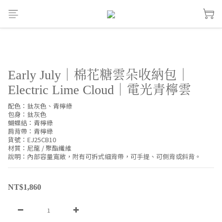
Early July｜棉花糖雲朵收納包｜
Electric Lime Cloud｜電光青檸雲
配色：鈦灰色、青檸綠
包身：鈦灰色
蝴蝶結：青檸綠
肩背帶：青檸綠
貨號：EJ25CB10
材質：尼龍 / 聚酯纖維
說明：內部容量寬敞，附有可拆式細背帶，可手提、可側背或斜背。
NT$1,860