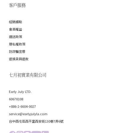
客戶服務
經銷據點
會員權益
運送政策
隱私權政策
防詐騙宣導
退換貨與退款
七月初實業有限公司
Early July LTD.
60678108
+886-2-6604-0027
service@earlyjulyla.com
台中西屯區西平里西安街130巷7弄6號