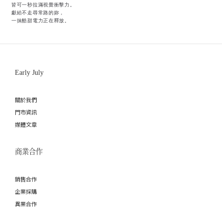
皆可一秒拉滿視覺衝擊力。
獻給不走尋常路的妳，
一抹酷甜電力正在釋放。
Early July
關於我們
門市資訊
媒體文章
商業合作
銷售合作
企業採購
異業合作